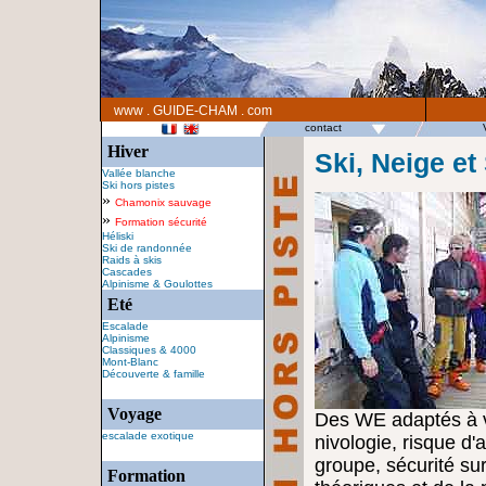
www . GUIDE-CHAM . com
contact
Hiver
Ski, Neige et
Vallée blanche
Ski hors pistes
»
Chamonix sauvage
»
Formation sécurité
Héliski
Ski de randonnée
Raids à skis
Cascades
Alpinisme & Goulottes
Eté
Escalade
Alpinisme
Classiques & 4000
Mont-Blanc
Découverte & famille
Voyage
Des WE adaptés à 
escalade exotique
nivologie, risque d
groupe, sécurité sur
Formation