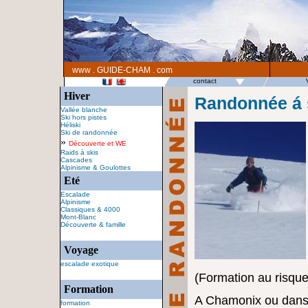
www . GUIDE-CHAM . com
contact
Hiver
Randonnée á 
Vallée blanche
Ski hors pistes
Héliski
Ski de randonnée
»
Découverte et WE
Raids à skis
Cascades
Alpinisme & Goulottes
Eté
Escalade
Alpinisme
Classiques & 4000
Mont-Blanc
Découverte & famille
Voyage
escalade exotique
(Formation au risque 
Formation
A Chamonix ou dans l
formation