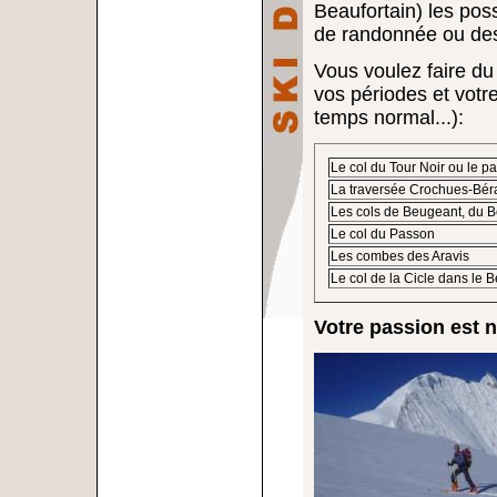
Beaufortain) les pos
de randonnée ou des p
Vous voulez faire du
vos périodes et votr
temps normal...):
Le col du Tour Noir ou le p
La traversée Crochues-Bér
Les cols de Beugeant, du Be
Le col du Passon
Les combes des Aravis
Le col de la Cicle dans le B
Votre passion est 