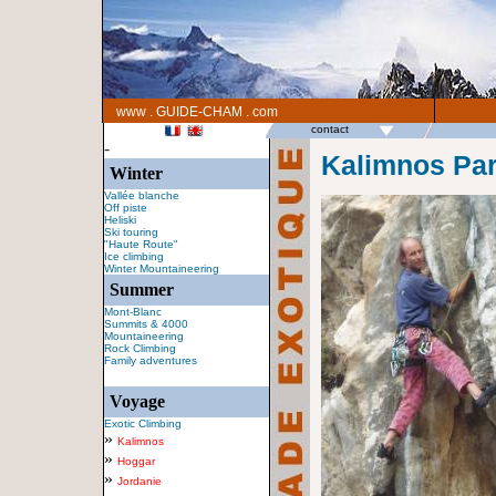
www . GUIDE-CHAM . com
contact
-
Kalimnos Par
Winter
Vallée blanche
Off piste
Heliski
Ski touring
"Haute Route"
Ice climbing
Winter Mountaineering
Summer
Mont-Blanc
Summits & 4000
Mountaineering
Rock Climbing
Family adventures
Voyage
Exotic Climbing
»
Kalimnos
»
Hoggar
»
Jordanie